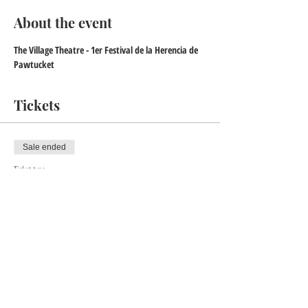
About the event
The Village Theatre - 1er Festival de la Herencia de 
Pawtucket
Tickets
Sale ended
Ticket type
DESPUES DE PICASSO DIOS
Price
$20.00
+$0.50 ticket service fee