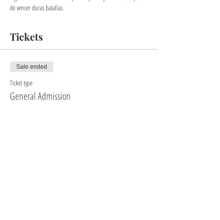
de vencer duras batallas.
Tickets
Sale ended
Ticket type
General Admission
More info
Price
$20.00
+$0.50 ticket service fee