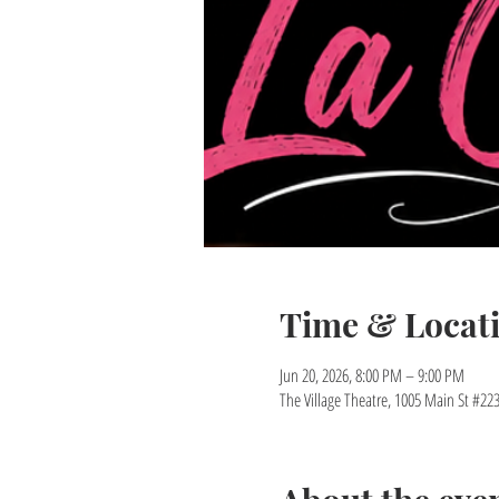
Time & Locat
Jun 20, 2026, 8:00 PM – 9:00 PM
The Village Theatre, 1005 Main St #22