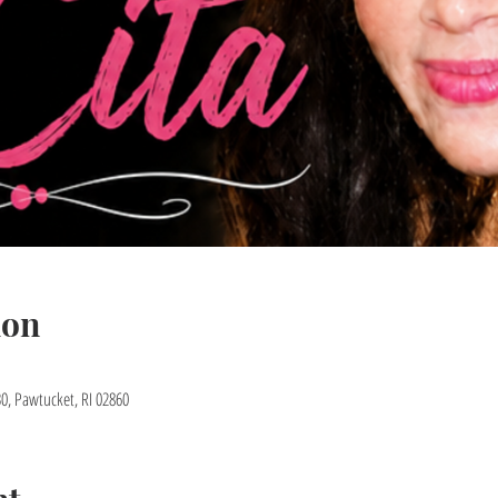
ion
30, Pawtucket, RI 02860