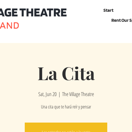
Start
Rent Our 
La Cita
Sat, Jun 20
  |  
The Village Theatre
Una cita que te hará reír y pensar