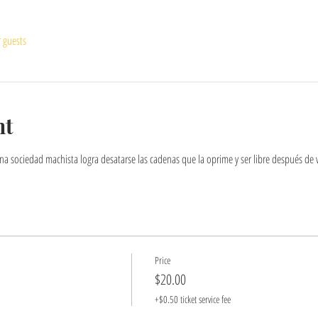
r guests
nt
a sociedad machista logra desatarse las cadenas que la oprime y ser libre después de v
Price
$20.00
+$0.50 ticket service fee