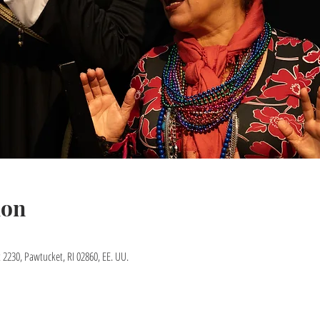
ion
t 2230, Pawtucket, RI 02860, EE. UU.