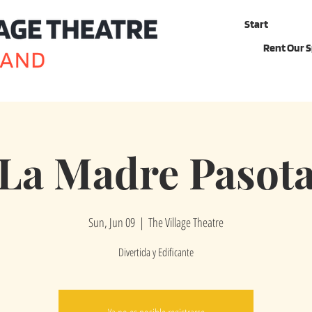
Start
Rent Our 
La Madre Pasot
Sun, Jun 09
  |  
The Village Theatre
Divertida y Edificante